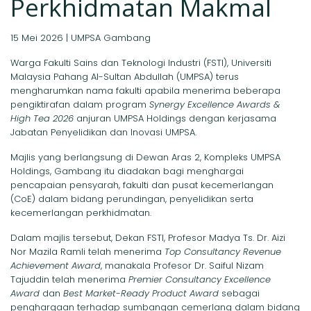
Perkhidmatan Makmal
15 Mei 2026 | UMPSA Gambang
Warga Fakulti Sains dan Teknologi Industri (FSTI), Universiti
Malaysia Pahang Al-Sultan Abdullah (UMPSA) terus
mengharumkan nama fakulti apabila menerima beberapa
pengiktirafan dalam program
Synergy Excellence Awards &
High Tea 2026
anjuran UMPSA Holdings dengan kerjasama
Jabatan Penyelidikan dan Inovasi UMPSA.
Majlis yang berlangsung di Dewan Aras 2, Kompleks UMPSA
Holdings, Gambang itu diadakan bagi menghargai
pencapaian pensyarah, fakulti dan pusat kecemerlangan
(CoE) dalam bidang perundingan, penyelidikan serta
kecemerlangan perkhidmatan.
Dalam majlis tersebut, Dekan FSTI, Profesor Madya Ts. Dr. Aizi
Nor Mazila Ramli telah menerima
Top Consultancy Revenue
Achievement Award
, manakala Profesor Dr. Saiful Nizam
Tajuddin telah menerima
Premier Consultancy Excellence
Award
dan
Best Market-Ready Product Award
sebagai
penghargaan terhadap sumbangan cemerlang dalam bidang