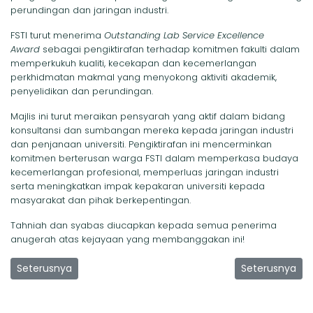
perundingan dan jaringan industri.
FSTI turut menerima
Outstanding Lab Service Excellence
Award
sebagai pengiktirafan terhadap komitmen fakulti dalam
memperkukuh kualiti, kecekapan dan kecemerlangan
perkhidmatan makmal yang menyokong aktiviti akademik,
penyelidikan dan perundingan.
Majlis ini turut meraikan pensyarah yang aktif dalam bidang
konsultansi dan sumbangan mereka kepada jaringan industri
dan penjanaan universiti. Pengiktirafan ini mencerminkan
komitmen berterusan warga FSTI dalam memperkasa budaya
kecemerlangan profesional, memperluas jaringan industri
serta meningkatkan impak kepakaran universiti kepada
masyarakat dan pihak berkepentingan.
Tahniah dan syabas diucapkan kepada semua penerima
anugerah atas kejayaan yang membanggakan ini!
Previous article: Penyelidik FSTI Serlah Kepakaran Inovasi Tek
Next article: 
Seterusnya
Seterusnya