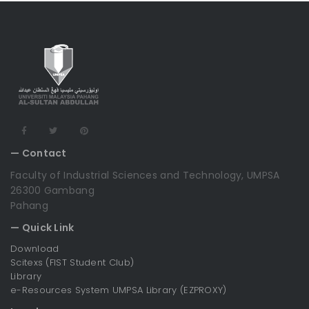
— Contact
Faculty of Industrial Sciences and Technology, UMPSA
26300 Gambang
Pahang
— Quick Link
Download
Scitexs (FIST Student Club)
Library
e-Resources System UMPSA Library (EZPROXY)