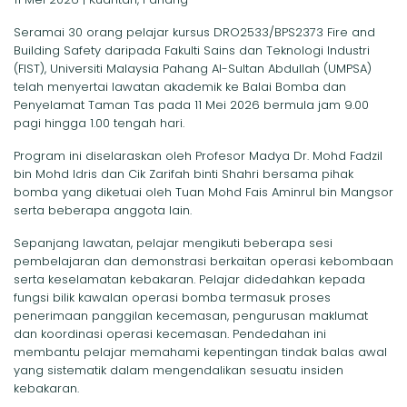
Seramai 30 orang pelajar kursus DRO2533/BPS2373 Fire and
Building Safety daripada Fakulti Sains dan Teknologi Industri
(FIST), Universiti Malaysia Pahang Al-Sultan Abdullah (UMPSA)
telah menyertai lawatan akademik ke Balai Bomba dan
Penyelamat Taman Tas pada 11 Mei 2026 bermula jam 9.00
pagi hingga 1.00 tengah hari.
Program ini diselaraskan oleh Profesor Madya Dr. Mohd Fadzil
bin Mohd Idris dan Cik Zarifah binti Shahri bersama pihak
bomba yang diketuai oleh Tuan Mohd Fais Aminrul bin Mangsor
serta beberapa anggota lain.
Sepanjang lawatan, pelajar mengikuti beberapa sesi
pembelajaran dan demonstrasi berkaitan operasi kebombaan
serta keselamatan kebakaran. Pelajar didedahkan kepada
fungsi bilik kawalan operasi bomba termasuk proses
penerimaan panggilan kecemasan, pengurusan maklumat
dan koordinasi operasi kecemasan. Pendedahan ini
membantu pelajar memahami kepentingan tindak balas awal
yang sistematik dalam mengendalikan sesuatu insiden
kebakaran.