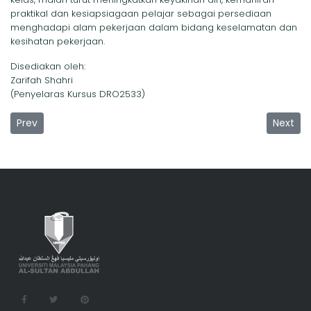
praktikal dan kesiapsiagaan pelajar sebagai persediaan
menghadapi alam pekerjaan dalam bidang keselamatan dan
kesihatan pekerjaan.
Disediakan oleh:
Zarifah Shahri
(Penyelaras Kursus DRO2533)
Previous article: FSTI Anjur Program Pemantapan Motivasi Pel
Next art
Prev
Next