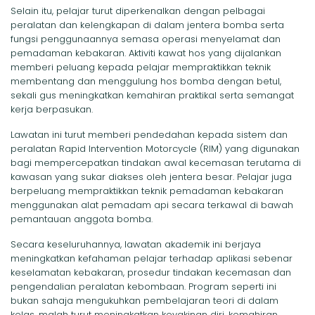
Selain itu, pelajar turut diperkenalkan dengan pelbagai
peralatan dan kelengkapan di dalam jentera bomba serta
fungsi penggunaannya semasa operasi menyelamat dan
pemadaman kebakaran. Aktiviti kawat hos yang dijalankan
memberi peluang kepada pelajar mempraktikkan teknik
membentang dan menggulung hos bomba dengan betul,
sekali gus meningkatkan kemahiran praktikal serta semangat
kerja berpasukan.
Lawatan ini turut memberi pendedahan kepada sistem dan
peralatan Rapid Intervention Motorcycle (RIM) yang digunakan
bagi mempercepatkan tindakan awal kecemasan terutama di
kawasan yang sukar diakses oleh jentera besar. Pelajar juga
berpeluang mempraktikkan teknik pemadaman kebakaran
menggunakan alat pemadam api secara terkawal di bawah
pemantauan anggota bomba.
Secara keseluruhannya, lawatan akademik ini berjaya
meningkatkan kefahaman pelajar terhadap aplikasi sebenar
keselamatan kebakaran, prosedur tindakan kecemasan dan
pengendalian peralatan kebombaan. Program seperti ini
bukan sahaja mengukuhkan pembelajaran teori di dalam
kelas, malah turut meningkatkan keyakinan diri, kemahiran